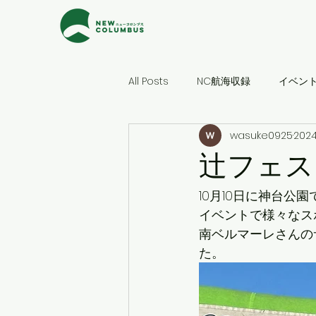
All Posts
NC航海収録
イベン
wasuke0925
202
辻フェス
10月10日に神台
イベントで様々なス
南ベルマーレさんの
た。