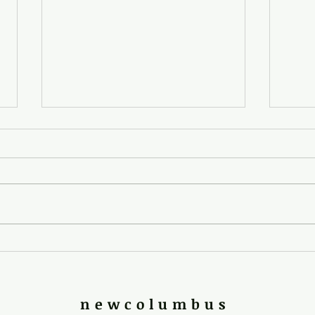
スチールカップのWSを！
エシ
newcolumbus