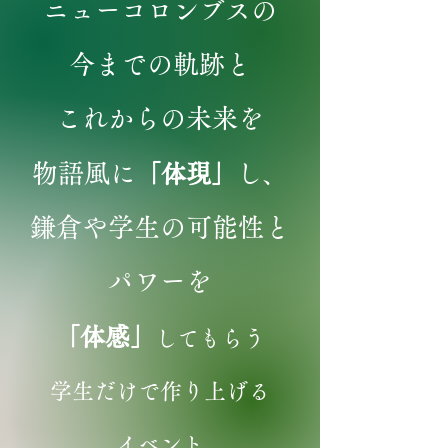
ニューコロンブスの
今までの軌跡
と
これからの未来を
物語風に
し、
「体現」
鎌倉や学生の可能性と
パワーを
「体感」
してもらう
学生だけで作り上げる
イベント