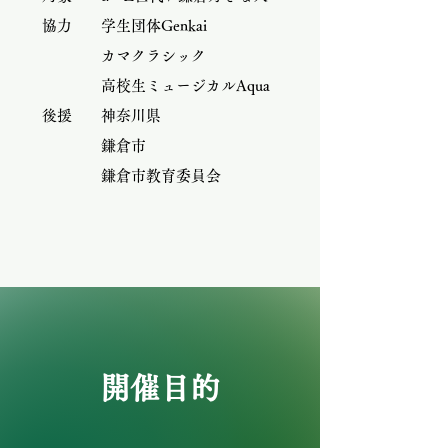
協力
学生団体Genkai
カマクラシック
高校生ミュージカルAqua
後援
​神奈川県
鎌倉市
鎌倉市教育委員会
​開催目的