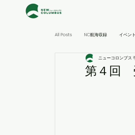
All Posts
NC航海収録
イベン
ニューコロンブス 
第４回 