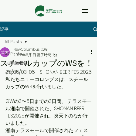
記事
All Posts
NewColumbus 広報
All Posts
2025年6月1日
読了時間: 1分
スチールカップのWSを！
NC航海収録
25/05/03-05　SHONAN BEER FES 2025
イベント
私たちニューコロンブスは、スチール
カップのWSを行いました。
GWの3〜5日までの3日間、 テラスモー
ル湘南で開催された、SHONAN BEER 
FES2025が開催され、炎天下のなか行
いました。 
湘南テラスモールで開催されたフェス